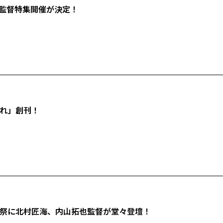
監督特集開催が決定！
びれ」創刊！
画祭に北村匠海、内山拓也監督が堂々登壇！